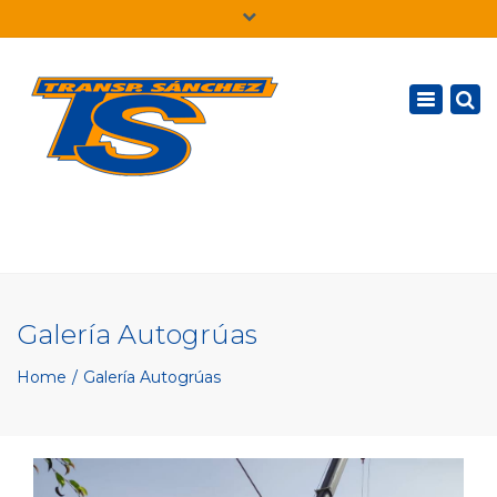
×
Español
Toggle
navigatio
Galería Autogrúas
Home
Galería Autogrúas