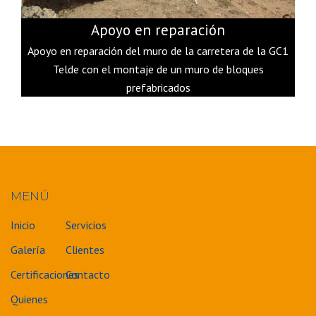
Apoyo en reparación
Apoyo en reparación del muro de la carretera de la GC1
Telde con el montaje de un muro de bloques
prefabricados
MENÚ
Inicio
Servicios
Galería
Clientes
Certificaciones
Contacto
Quienes