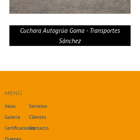
Cuchara Autogrúa Goma - Transportes
Colocac
Sánchez
MENÚ
Inicio
Servicios
Galería
Clientes
Certificaciones
Contacto
Quienes