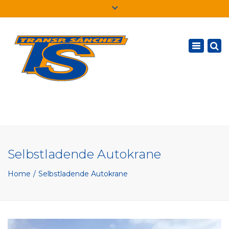
×
Deutsch
Toggle
navigatio
Selbstladende Autokrane
Home
Selbstladende Autokrane